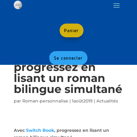
Panier
Avec Switch Book,
Se connecter
progressez en
lisant un roman
bilingue simultané
par
Roman-personnalise
|
1août2019
|
Actualités
Partagez avec vos amis :
Avec
Switch Book
, progressez en lisant un