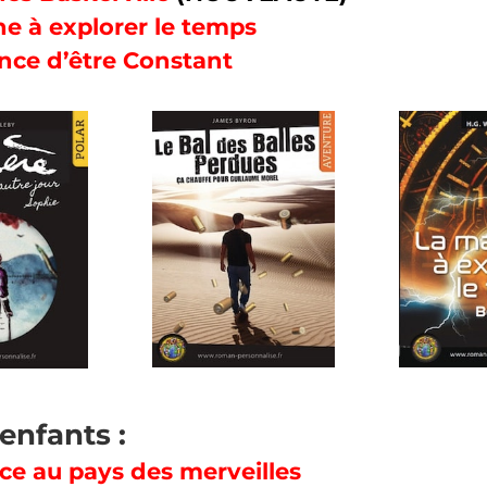
ne à explorer le temps
ance d’être Constant
enfants :
ice au pays des merveilles