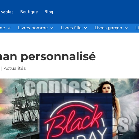
isables
Boutique
Blog
mme
Livres homme
Livres fille
Livres garçon
L
man personnalisé
9
|
Actualités