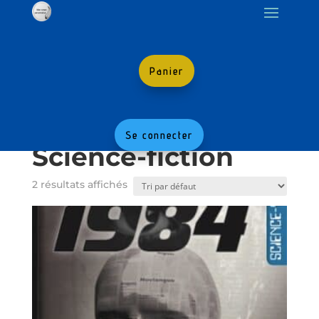
Panier
Accueil
/
Boutique
/ Science-fiction
Se connecter
Science-fiction
2 résultats affichés