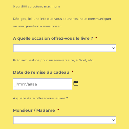
0 sur 500 caractères maximum
Rédigez, ici, une info que vous souhaitez nous communiquer
ou une question à nous poser.
A quelle occasion offrez-vous le livre ?
*
Précisez : est-ce pour un anniversaire, à Noël, etc.
Date de remise du cadeau
*
JJ
A quelle date offrez-vous le livre ?
slash
MM
Monsieur / Madame
*
slash
AAAA