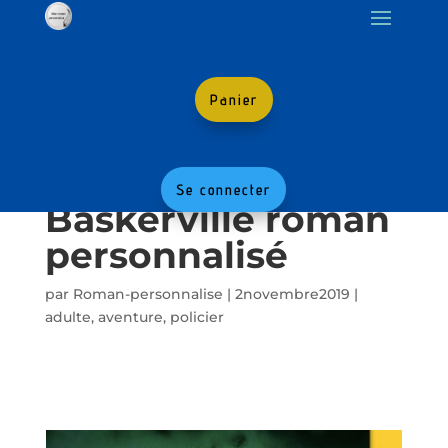
Panier
Le chien des
Se connecter
Baskerville roman
personnalisé
par
Roman-personnalise
|
2novembre2019
|
adulte
,
aventure
,
policier
Partagez avec vos amis :